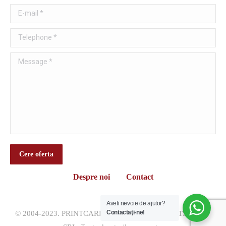
E-mail *
Telephone *
Message *
Cere oferta
Despre noi
Contact
Aveti nevoie de ajutor?
Contactaţi-ne!
© 2004-2023. PRINTCARD.RO – O divizie QUANTSOFT ID