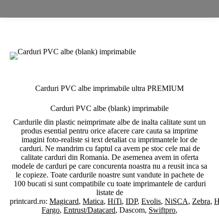
Carduri PVC albe imprimabile ultra PREMIUM
Carduri PVC albe (blank) imprimabile
Cardurile din plastic neimprimate albe de inalta calitate sunt un
produs esential pentru orice afacere care cauta sa imprime
imagini foto-realiste si text detaliat cu imprimantele lor de
carduri. Ne mandrim cu faptul ca avem pe stoc cele mai de
calitate carduri din Romania. De asemenea avem in oferta
modele de carduri pe care concurenta noastra nu a reusit inca sa
le copieze. Toate cardurile noastre sunt vandute in pachete de
100 bucati si sunt compatibile cu toate imprimantele de carduri
listate de
printcard.ro:
Magicard
,
Matica
,
HiTi
,
IDP
,
Evolis
,
NiSCA
,
Zebra
,
H
Fargo
,
Entrust/Datacard
, Dascom,
Swiftpro
,